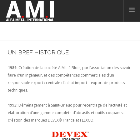
ACCUEIL
QUI SOMMES NOUS?
UN BREF HISTORIQUE
NOS PARTENAIRES
NOS CATALOGUES
1989:
Création de la société A.M.I. à Blois, par l’association des savoir-
CONTACT
faire d’un ingénieur, et des compétences commerciales d’un
FRANÇAIS
responsable export : centrale d’achat import – export de produits
techniques.
1993:
Déménagement à Saint-Brieuc pour recentrage de l’activité et
élaboration d’une gamme complète d’abrasifs et outils coupants :
création des marques DEVEX® France et FLEXCO.